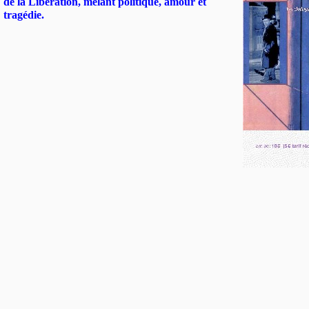
de la Libération, mêlant politique, amour et
tragédie.