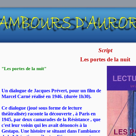
Script
Les portes de la nuit
"Les portes de la nuit"
Un dialogue de Jacques Prévert, pour un film de
Marcel Carné réalisé en 1946. (durée 1h30).
Ce dialogue (joué sous forme de lecture
théâtralisée) raconte la découverte , à Paris en
1945, par deux camarades de la Résistance , que
c'est leur voisin qui les avait dénoncés à la
Gestapo. Une histoire se situant dans l'ambiance