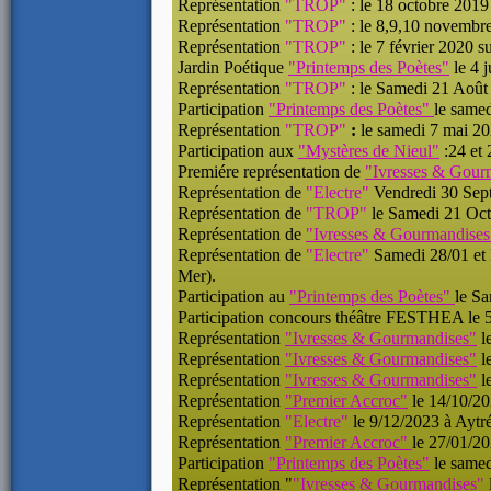
Représentation
"TROP"
: le 18 octobre 2019
Représentation
"TROP"
: le 8,9,10 novembre
Représentation
"TROP"
: le 7 février 2020 
Jardin Poétique
"Printemps des Poètes"
le 4 j
Représentation
"TROP"
: le Samedi 21 Août
Participation
"Printemps des Poètes"
le same
Représentation
"TROP"
:
le samedi 7 mai 2
Participation aux
"Mystères de Nieul"
:24 et
Premiére représentation de
"Ivresses & Gour
Représentation de
"Electre"
Vendredi 30 Septe
Représentation de
"TROP"
le Samedi 21 Octo
Représentation de
"Ivresses & Gourmandises
Représentation de
"Electre"
Samedi 28/01 et 
Mer).
Participation au
"Printemps des Poètes"
le Sa
Participation concours théâtre FESTHEA le 
Représentation
"Ivresses & Gourmandises"
le
Représentation
"Ivresses & Gourmandises"
le
Représentation
"Ivresses & Gourmandises"
l
Représentation
"Premier Accroc"
le 14/10/20
Représentation
"Electre"
le 9/12/2023 à Aytré
Représentation
"Premier Accroc"
le 27/01/20
Participation
"Printemps des Poètes"
le samed
Représentation "
"Ivresses & Gourmandises"