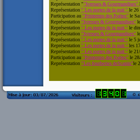
Représentation "
"Ivresses & Gourmandises"
Représentation
" Les portes de la nuit "
le 26
Participation au
"Printemps des Poètes"
le Sa
Représentation
"Ivresses & Gourmandises"
l
Représentation
" Les portes de la nuit "
le dim
Représentation
"Ivresses & Gourmandises"
l
Représentation
" Les portes de la nuit "
le 5 j
Représentation
" Les portes de la nuit "
les 1
Représentation
" Les portes de la nuit "
le 21
Participation au
"Printemps des Poètes"
le 28
Représentation
"Les fourberies deScapin"
le 
compteur visite
blog