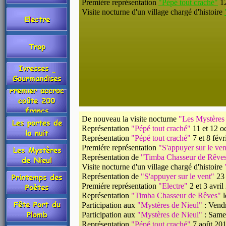
Premiére représentation
"Pépé tout craché"
12
Visite nocturne d'un village chargé d'histoire
De nouveau la visite nocturne
"Les Mystères
Représentation
"Pépé tout craché"
11 et 12 oc
Représentation
"Pépé tout craché"
7 et 8 févr
Premiére représentation
"S'appuyer sur le ven
Représentation de
"Timba Chasseur de Rêve
Visite nocturne d'un village chargé d'histoire
Représentation de
"S'appuyer sur le vent"
23 
Premiére représentation
"Electre"
2 et 3 avril
Représentation
"Timba Chasseur de Rêves"
l
Participation aux
"Mystères de Nieul"
: Vendr
Participation aux
"Mystères de Nieul"
: Samed
Représentation
"Pépé tout craché"
7 août 201