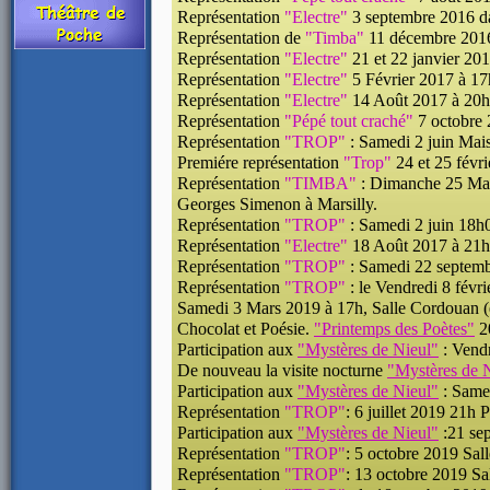
Représentation
"Electre"
3 septembre 2016 da
Représentation de
"Timba"
11 décembre 2016 
Représentation
"Electre"
21 et 22 janvier 201
Représentation
"Electre"
5 Février 2017 à 17
Représentation
"Electre"
14 Août 2017 à 20h
Représentation
"Pépé tout craché"
7 octobre 
Représentation
"TROP"
: Samedi 2 juin Mais
Premiére représentation
"Trop"
24 et 25 févr
Représentation
"TIMBA"
: Dimanche 25 Mars 
Georges Simenon à Marsilly.
Représentation
"TROP"
: Samedi 2 juin 18h0
Représentation
"Electre"
18 Août 2017 à 21h30
Représentation
"TROP"
: Samedi 22 septem
Représentation
"TROP"
: le Vendredi 8 févr
Samedi 3 Mars 2019 à 17h, Salle Cordouan (
Chocolat et Poésie.
"Printemps des Poètes"
20
Participation aux
"Mystères de Nieul"
: Vendr
De nouveau la visite nocturne
"Mystères de 
Participation aux
"Mystères de Nieul"
: Samed
Représentation
"TROP"
: 6 juillet 2019 21h 
Participation aux
"Mystères de Nieul"
:21 sep
Représentation
"TROP"
: 5 octobre 2019 Sal
Représentation
"TROP"
: 13 octobre 2019 Sa