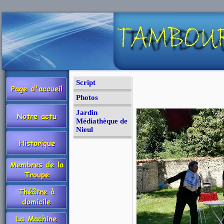
Script
Photos
Jardin
Médiathèque de
Nieul